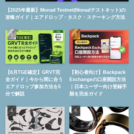
【2025年最新】Monad Testnet(Monadテストネット)の
攻略ガイド｜エアドロップ・タスク・ステーキング方法
【6月TGE確定】GRVT完
【初心者向け】Backpack
全ガイド｜今から間に合う
Exchangeの口座開設方法
エアドロップ参加方法を5
｜日本ユーザー向け登録手
分で解説
順を完全ガイド