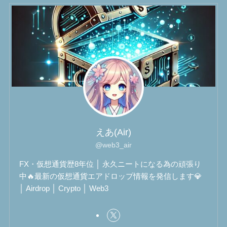
えあ(Air)
@web3_air
FX・仮想通貨歴8年位 │ 永久ニートになる為の頑張り
中🔥最新の仮想通貨エアドロップ情報を発信します💎
│ Airdrop │ Crypto │ Web3