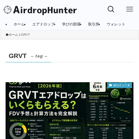
ホーム
エアドロップ
学びの部屋
取引所
ウォレット
ホーム
GRVT
GRVT
– tag –
毎日タスク系