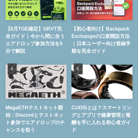
【6月TGE確定】GRVT完
【初心者向け】Backpack
全ガイド｜今から間に合う
Exchangeの口座開設方法
エアドロップ参加方法を5
｜日本ユーザー向け登録手
分で解説
順を完全ガイド
MegaETHテストネット開
CUDISとは？スマートリン
始：Discordとテストネッ
グとアプリで健康管理と報
ト参加でエアドロップのチ
酬を手に入れる初心者ガイ
ャンスを狙う
ド